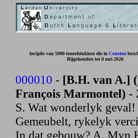
Incipits van 5900 toneelstukken die in
Ceneton
besch
Bijgehouden tot 8 mei 2026
000010
-
[B.H. van A.] 
François Marmontel) - 
S. Wat wonderlyk geval! 
Gemeubelt, rykelyk verc
In dat gebouw? A. Myn He