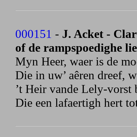
000151
-
J. Acket - Cla
of de rampspoedighe lie
Myn Heer, waer is de moe
Die in uw’ aêren dreef, 
’t Heir vande Lely-vorst 
Die een lafaertigh hert to