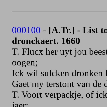
000100
-
[A.Tr.] - List 
dronckaert. 1660
T. Flucx her uyt jou beest
oogen;
Ick wil sulcken dronken 
Gaet my terstont van de d
T. Voort verpackje, of ic
jaer;