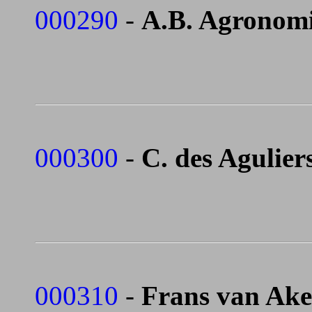
000290
-
A.B. Agronomi 
000300
-
C. des Agulier
000310
-
Frans van Aken