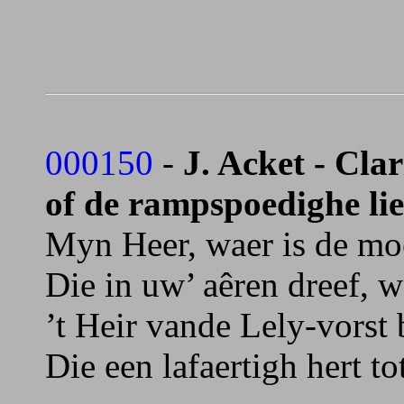
000150
-
J. Acket - Cla
of de rampspoedighe lie
Myn Heer, waer is de moe
Die in uw’ aêren dreef, 
’t Heir vande Lely-vorst 
Die een lafaertigh hert to