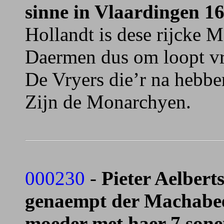
sinne in Vlaardingen 1
Hollandt is dese rijcke 
Daermen dus om loopt v
De Vryers die’r na hebbe
Zijn de Monarchyen.
000230
-
Pieter Aelbert
genaempt der Machabeen
moeder met haer 7 sone