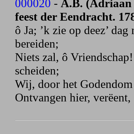
000020
-
A.B. (Adriaan 
feest der Eendracht. 17
ô Ja; ’k zie op deez’ dag
bereiden;
Niets zal, ô Vriendschap
scheiden;
Wij, door het Godendom 
Ontvangen hier, verëent, 