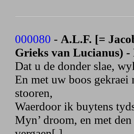
000080
-
A.L.F. [= Jaco
Grieks van Lucianus) -
Dat u de donder slae, wy
En met uw boos gekraei 
stooren,
Waerdoor ik buytens tyd
Myn’ droom, en met den
vergaen[.]