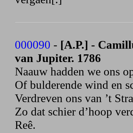
000090
-
[A.P.] - Camil
van Jupiter. 1786
Naauw hadden we ons op
Of bulderende wind en s
Verdreven ons van ’t Str
Zo dat schier d’hoop ver
Reê.