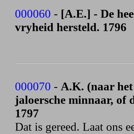
000060
-
[A.E.] - De he
vryheid hersteld. 1796
000070
-
A.K. (naar he
jaloersche minnaar, of
1797
Dat is gereed. Laat ons e